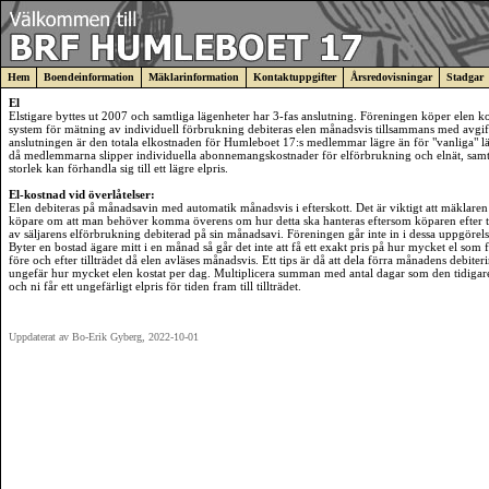
Hem
Boendeinformation
Mäklarinformation
Kontaktuppgifter
Årsredovisningar
Stadgar
El
Elstigare byttes ut 2007 och samtliga lägenheter har 3-fas anslutning. Föreningen köper elen k
system för mätning av individuell förbrukning debiteras elen månadsvis tillsammans med avgi
anslutningen är den totala elkostnaden för Humleboet 17:s medlemmar lägre än för "vanliga" lä
då medlemmarna slipper individuella abonnemangskostnader för elförbrukning och elnät, samt
storlek kan förhandla sig till ett lägre elpris.
El-kostnad vid överlåtelser:
Elen debiteras på månadsavin med automatik månadsvis i efterskott. Det är viktigt att mäklaren
köpare om att man behöver komma överens om hur detta ska hanteras eftersom köparen efter ti
av säljarens elförbrukning debiterad på sin månadsavi. Föreningen går inte in i dessa uppgörels
Byter en bostad ägare mitt i en månad så går det inte att få ett exakt pris på hur mycket el som
före och efter tillträdet då elen avläses månadsvis. Ett tips är då att dela förra månadens debiter
ungefär hur mycket elen kostat per dag. Multiplicera summan med antal dagar som den tidigare
och ni får ett ungefärligt elpris för tiden fram till tillträdet.
Uppdaterat av Bo-Erik Gyberg, 2022-10-01