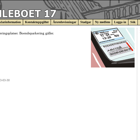
larinformation
Kontaktuppgifter
Årsredovisningar
Stadgar
Ny medlem
Logga in
Sök
ringsplatser. Boendeparkering gäller.
13-03-30